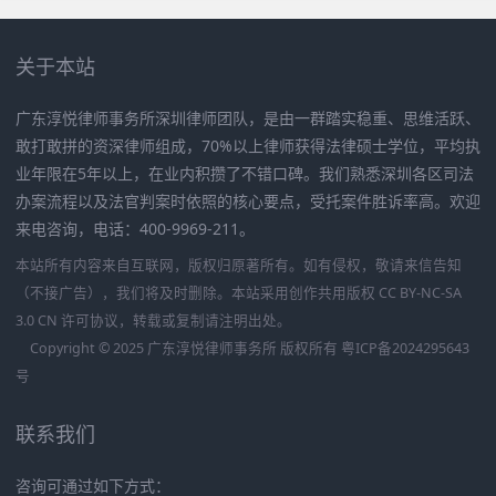
关于本站
广东淳悦律师事务所深圳律师团队，是由一群踏实稳重、思维活跃、
敢打敢拼的资深律师组成，70%以上律师获得法律硕士学位，平均执
业年限在5年以上，在业内积攒了不错口碑。我们熟悉深圳各区司法
办案流程以及法官判案时依照的核心要点，受托案件胜诉率高。欢迎
来电咨询，电话：400-9969-211。
本站所有内容来自互联网，版权归原著所有。如有侵权，敬请来信告知
（不接广告），我们将及时删除。本站采用创作共用版权 CC BY-NC-SA
3.0 CN 许可协议，转载或复制请注明出处。
Copyright © 2025 广东淳悦律师事务所 版权所有
粤ICP备2024295643
号
联系我们
咨询可通过如下方式：