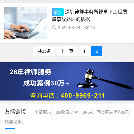
深圳律师事务所视角下工程质
最新
量事故处理的依据
2025-03-03
15
共35条
上一页
1
2
友情链接
申请要求：BD收录≥1W，BR≥4，同类网站优先&无
作弊现象。