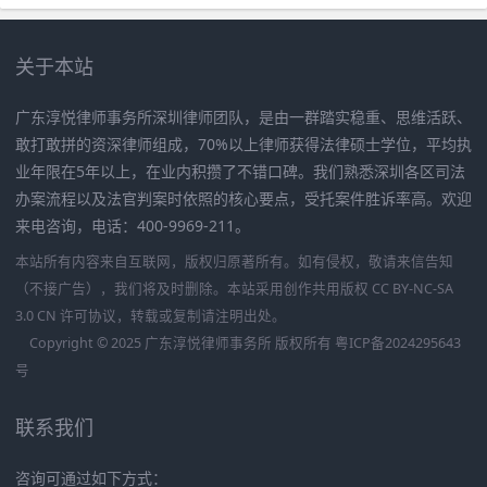
关于本站
广东淳悦律师事务所深圳律师团队，是由一群踏实稳重、思维活跃、
敢打敢拼的资深律师组成，70%以上律师获得法律硕士学位，平均执
业年限在5年以上，在业内积攒了不错口碑。我们熟悉深圳各区司法
办案流程以及法官判案时依照的核心要点，受托案件胜诉率高。欢迎
来电咨询，电话：400-9969-211。
本站所有内容来自互联网，版权归原著所有。如有侵权，敬请来信告知
（不接广告），我们将及时删除。本站采用创作共用版权 CC BY-NC-SA
3.0 CN 许可协议，转载或复制请注明出处。
Copyright © 2025 广东淳悦律师事务所 版权所有
粤ICP备2024295643
号
联系我们
咨询可通过如下方式：