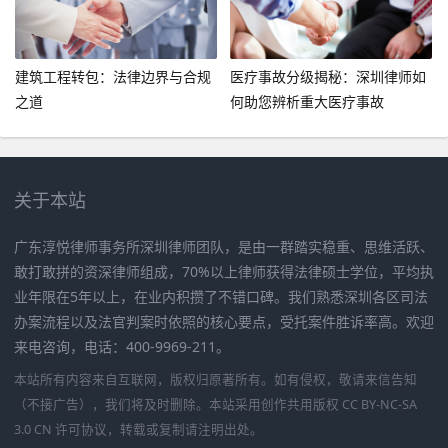
建筑工程转包：法律边界与合规
医疗事故分级揭秘：深圳律师如
之道
何助您辨析重大医疗事故
关于本站
广东淳悦律师事务所深圳律师团队，是由一群踏实稳重、思维活跃、
敢打敢拼的资深律师组成，70%以上律师获得法律硕士学位，平均执
业年限在5年以上，在业内积攒了不错口碑。我们熟悉深圳各区司法
办案流程以及法官判案时依照的核心要点，受托案件胜诉率高。欢迎
来电咨询，电话：400-9969-211。
本站所有内容来自互联网，版权归原著所有。如有侵权，敬请来信告知
（不接广告），我们将及时删除。本站采用创作共用版权 CC BY-NC-SA
3.0 CN 许可协议，转载或复制请注明出处。