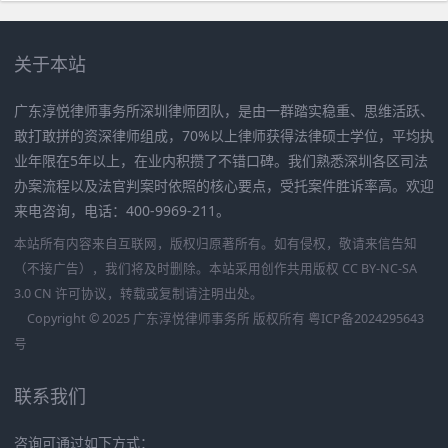
关于本站
广东淳悦律师事务所深圳律师团队，是由一群踏实稳重、思维活跃、
敢打敢拼的资深律师组成，70%以上律师获得法律硕士学位，平均执
业年限在5年以上，在业内积攒了不错口碑。我们熟悉深圳各区司法
办案流程以及法官判案时依照的核心要点，受托案件胜诉率高。欢迎
来电咨询，电话：400-9969-211。
本站所有内容来自互联网，版权归原著所有。如有侵权，敬请来信告知
（不接广告），我们将及时删除。本站采用创作共用版权 CC BY-NC-SA
3.0 CN 许可协议，转载或复制请注明出处。
Copyright © 2025 广东淳悦律师事务所 版权所有
粤ICP备2024295643
号
联系我们
咨询可通过如下方式：