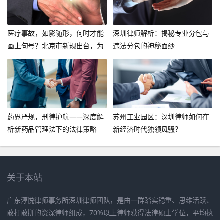
医疗事故，如影随形，何时才能
深圳律师解析：揭秘专业分包与
画上句号？北京市新规出台，为
违法分包的神秘面纱
你揭秘医疗责任事故的界定标
准！
药界严规，刑律护航——深度解
苏州工业园区：深圳律师如何在
析新药品管理法下的法律策略
新经济时代独领风骚？
关于本站
广东淳悦律师事务所深圳律师团队，是由一群踏实稳重、思维活跃、
敢打敢拼的资深律师组成，70%以上律师获得法律硕士学位，平均执