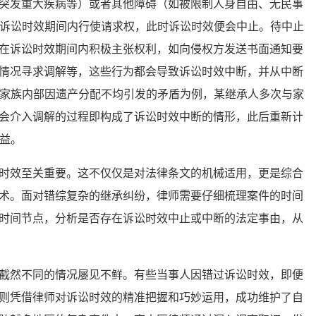
突发重大疾病等）或者其他障碍（如被限制人身自由、无民事
 年诉讼时效期间内行使请求权，此时诉讼时效便会中止。待中止
在诉讼时效期间内积极主张权利，如向侵权方发送书面通知要
情况寻求调解等，这些行为都会导致诉讼时效中断，并从中断
见的家族内部因遗产分配不均引发的矛盾为例，某继承人多次与家
会介入调解的过程即构成了诉讼时效中断的情形，此后重新计
权益。
效至关重要。这不仅仅是对法律条文的机械适用，更是综合
术。面对错综复杂的继承纠纷，律师需要仔细梳理案件的时间
时间节点，分析是否存在诉讼时效中止或中断的法定事由，从
然不同的情况屡见不鲜。有些当事人因错过诉讼时效，即便
则凭借律师对诉讼时效的精准把握和巧妙运用，成功维护了自